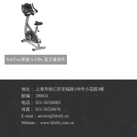
StarTrac星驰 S-UBx 直立健身车
地址： 上海市徐汇区安福路198号小花园3楼
邮编： 200031
电话： 021-56556083
传真： 021-56530676
E-mail：service@lifefit.cn
Website： www.lifefit.com.cn
力健|力健官网|力健跑步机|力健器械|美国力
健|Lifefitness|力健健身器|力健健身器材|赛佰斯|赛百