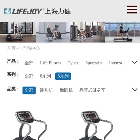
力健|力健官网|力健跑步机|力健器械|美国力健|Lifefitness|力健健
身器|力健健身器材|赛佰斯|赛百斯|Cybex|赛佰斯跑步机|赛佰斯器
械|赛佰斯健身器|赛佰斯健身器材
首页
->
产品中心
产品：
全部
Life Fitness
Cybex
SportsArt
Intenza
系列：
Balanced Body
Precor
StarTrac
Octane
全部
8系列
S系列
品类：
全部
跑步机
椭圆机
靠背式健身车
直立式健身车