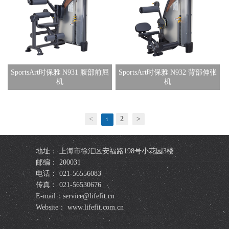
SportsArt时保雅 N931 腹部前屈
SportsArt时保雅 N932 背部伸张
机
机
<
2
>
1
地址： 上海市徐汇区安福路198号小花园3楼
邮编： 200031
电话： 021-56556083
传真： 021-56530676
E-mail：service@lifefit.cn
Website： www.lifefit.com.cn
力健|力健官网|力健跑步机|力健器械|美国力