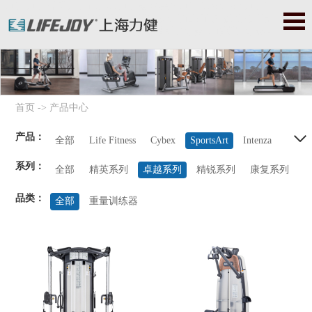
力健|力健官网|力健跑步机|力健器械|美国力健|Lifefitness|力健健
身器|力健健身器材|赛佰斯|赛百斯|Cybex|赛佰斯跑步机|赛佰斯器
械|赛佰斯健身器|赛佰斯健身器材
首页
->
产品中心
产品：
全部
Life Fitness
Cybex
SportsArt
Intenza
系列：
Balanced Body
Precor
StarTrac
Octane
全部
精英系列
卓越系列
精锐系列
康复系列
品类：
全部
重量训练器