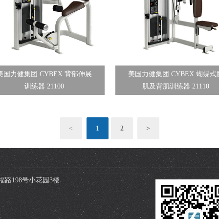
美国力健集团 CYBEX 背部伸展
美国力健集团 CYBEX 蝴蝶式
训练器 21100
肌及背肌训练器 21110
<
1
2
>
路198号小花园3楼