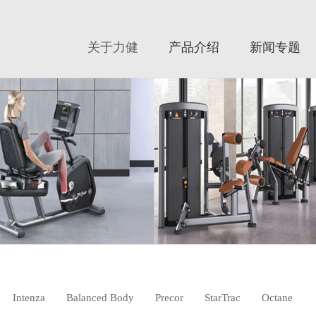
力健|力健官网|力健跑步机|力健器械|美国力健|Lifefitness|力健健身器|力
关于力健
产品介绍
新闻专题
Intenza
Balanced Body
Precor
StarTrac
Octane