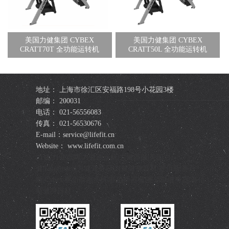
美国力健集团 CYBEX
美国力健集团 CYBEX
CRATT70T 全功能运转机
CRATT50L 全功能运转机
地址： 上海市徐汇区安福路198号小花园3楼
邮编： 200031
电话： 021-56556083
传真： 021-56530676
E-mail：service@lifefit.cn
Website： www.lifefit.com.cn
力健|力健官网|力健跑步机|力健器械|美国力
健|Lifefitness|力健健身器|力健健身器材|赛佰斯|赛百
斯|Cybex|赛佰斯跑步机|赛佰斯器械|赛佰斯健身器|赛佰
斯健身器材