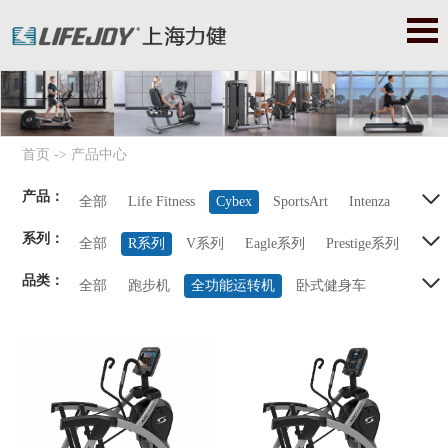
力健|力健官网|力健跑步机|力健器械|美国力健|Lifefitness|力健健
身器|力健健身器材|赛佰斯|赛百斯|Cybex|赛佰斯跑步机|赛佰斯器
械|赛佰斯健身器|赛佰斯健身器材
首页
->
产品中心
产品：
全部
Life Fitness
Cybex
SportsArt
Intenza
系列：
Balanced Body
Precor
StarTrac
Octane
全部
R系列
V系列
Eagle系列
Prestige系列
品类：
Prestige Total 康复系列
全部
跑步机
全功能运转机
卧式健身车
立式健身车