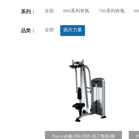
全部
800系列有氧
700系列有氧
6
系列：
全部
插片力量
品类：
Precor必确 DSL0505 后三角肌/蝴