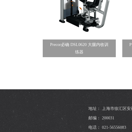
Precor必确 DSL0620 大腿内收训
练器
地址： 上海市徐汇区安福
邮编： 200031
电话： 021-56556083