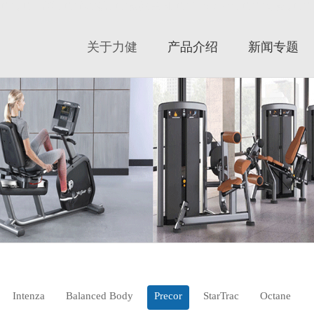
力健|力健官网|力健跑步机|力健器械|美国力健|Lifefitness|力健健身器|力
关于力健
产品介绍
新闻专题
Intenza
Balanced Body
Precor
StarTrac
Octane