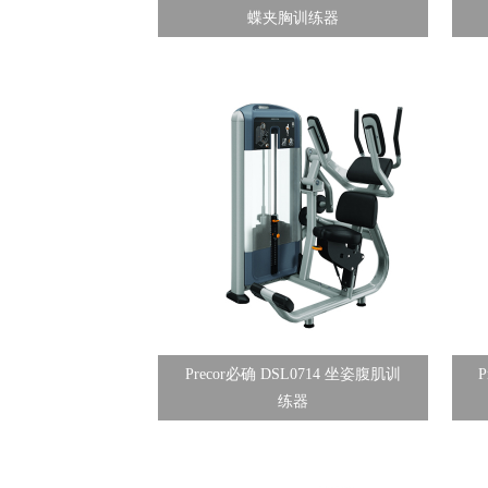
蝶夹胸训练器
Precor必确 DSL0714 坐姿腹肌训
练器