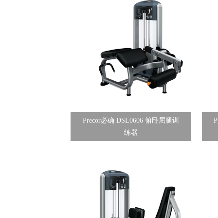
Precor必确 DSL0606 俯卧屈腿训
练器