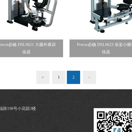
Precor必确 DSL0621 大腿外展训
Precor必确 DSL0623 坐姿小
练器
练器
<
1
2
>
路198号小花园3楼